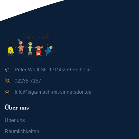
Peter-Wolff-Str. 17f 50259 Pulheim
02238-7157
Info@kiga-mach-mit-sinnersdorf.de
Über uns
Über uns
Räumlichkeiten