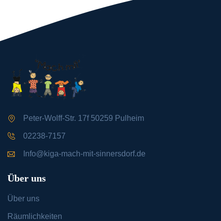
Peter-Wolff-Str. 17f 50259 Pulheim
02238-7157
Info@kiga-mach-mit-sinnersdorf.de
Über uns
Über uns
Räumlichkeiten